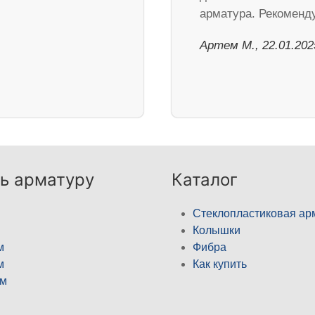
арматура. Рекоменд
Артем М., 22.01.202
ь арматуру
Каталог
Стеклопластиковая ар
Колышки
м
Фибра
м
Как купить
м