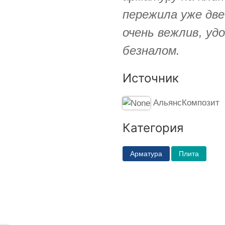
пережила уже две
очень вежлив, уд
безналом.
Источник
АльянсКомпозит
Категория
Арматура
Плита