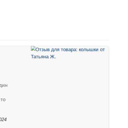
один
-то
024