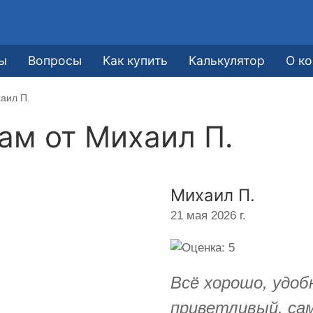
ы
Вопросы
Как купить
Калькулятор
О к
аил П.
кам от
Михаил П.
Михаил П.
21 мая 2026 г.
Всё хорошо, удоб
приветливый, са