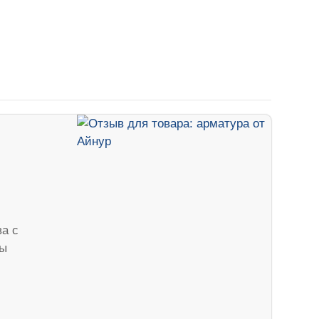
ва с
бы