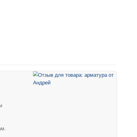
и
ам.